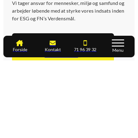
Vi tager ansvar for mennesker, miljø og samfund og
arbejder løbende med at styrke vores indsats inden
for ESG og FN’s Verdensmål.
Læs mere her
Forside
Kontakt
71 96 39 32
Menu
71 96 39 32