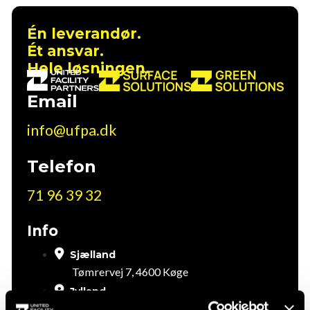
Én leverandør.
Ét ansvar.
Hele løsningen.
Email
info@ufpa.dk
Telefon
71 96 39 32
Info
Sjælland
Tømrervej 7, 4600 Køge
Jylland
Ved Lunden 4, 8230 Aarhus