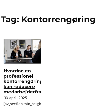
Spring til hovedindhold
Spring til sidefod
Tag:
Kontorrengøring
Hvordan en
professionel
kontorrengøring
kan reducere
medarbejderfravær
30. april 2025
[av_section min_height=''