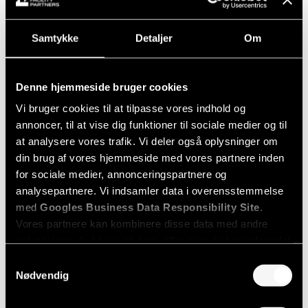
CVR:
41274352
Samtykke
Detaljer
Om
Leverandørinformation
Denne hjemmeside bruger cookies
Telefontider
Vi bruger cookies til at tilpasse vores indhold og
Mandag – Torsdag:
annoncer, til at vise dig funktioner til sociale medier og til
08:00 – 16:00
at analysere vores trafik. Vi deler også oplysninger om
din brug af vores hjemmeside med vores partnere inden
Fredag:
for sociale medier, annonceringspartnere og
08:00 – 15:00
analysepartnere. Vi indsamler data i overensstemmelse
med
Googles Business Data Responsibility Site
.
Weekend & helligdage:
Vores partnere kan kombinere disse data med andre
Lukket
oplysninger, du har givet dem, eller som de har indsamlet
fra din brug af deres tjenester.
Samtykkevalg
Nødvendig
Hvem er vi?
Se Cookie & Privatlivspolitik
her
Vi tror på, at rengøring er et håndværk og en