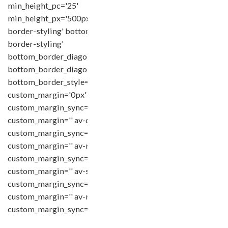
min_height_pc='25'
min_height_px='500px' shadow='no-
border-styling' bottom_border='no-
border-styling'
bottom_border_diagonal_color='#333333'
bottom_border_diagonal_direction=''
bottom_border_style='' padding='default'
custom_margin='0px'
custom_margin_sync='true' av-desktop-
custom_margin='' av-desktop-
custom_margin_sync='true' av-medium-
custom_margin='' av-medium-
custom_margin_sync='true' av-small-
custom_margin='' av-small-
custom_margin_sync='true' av-mini-
custom_margin='' av-mini-
custom_margin_sync='true'…