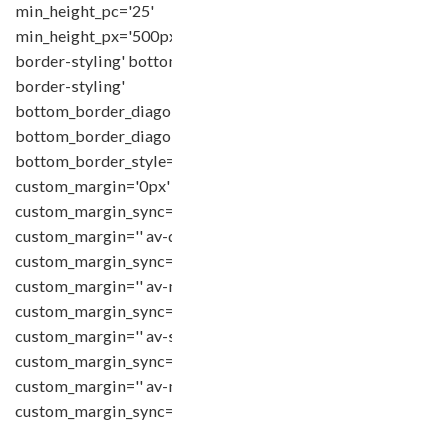
min_height_pc='25'
min_height_px='500px' shadow='no-
border-styling' bottom_border='no-
border-styling'
bottom_border_diagonal_color='#333333'
bottom_border_diagonal_direction=''
bottom_border_style='' padding='default'
custom_margin='0px'
custom_margin_sync='true' av-desktop-
custom_margin='' av-desktop-
custom_margin_sync='true' av-medium-
custom_margin='' av-medium-
custom_margin_sync='true' av-small-
custom_margin='' av-small-
custom_margin_sync='true' av-mini-
custom_margin='' av-mini-
custom_margin_sync='true'…