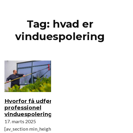
Spring til hovedindhold
Spring til sidefod
Tag:
hvad er
vinduespolering
Hvorfor få udført
professionel
vinduespolering?
17. marts 2025
[av_section min_height=''