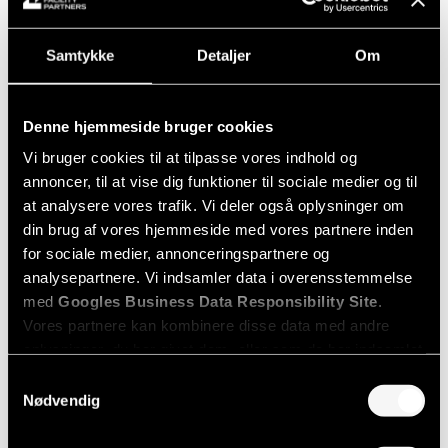
CVR:
41274352
Samtykke
Detaljer
Om
Leverandørinformation
Denne hjemmeside bruger cookies
Telefontider
Vi bruger cookies til at tilpasse vores indhold og
Mandag – Torsdag:
annoncer, til at vise dig funktioner til sociale medier og til
08:00 – 16:00
at analysere vores trafik. Vi deler også oplysninger om
din brug af vores hjemmeside med vores partnere inden
Fredag:
for sociale medier, annonceringspartnere og
08:00 – 15:00
analysepartnere. Vi indsamler data i overensstemmelse
med
Googles Business Data Responsibility Site
.
Weekend & helligdage:
Vores partnere kan kombinere disse data med andre
Lukket
oplysninger, du har givet dem, eller som de har indsamlet
fra din brug af deres tjenester.
Samtykkevalg
Hvem er vi?
Nødvendig
Se Cookie & Privatlivspolitik
her
Vi tror på, at rengøring er et håndværk og en