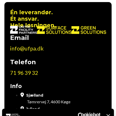
Én leverandør.
Ét ansvar.
Hele løsningen.
Email
info@ufpa.dk
Telefon
71 96 39 32
Info
Sjælland
Tømrervej 7, 4600 Køge
Jylland
Ved Lunden 4, 8230 Aarhus