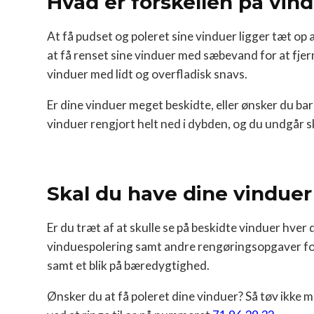
Hvad er forskellen på vi
At få pudset og poleret sine vinduer ligger tæt op 
at få renset sine vinduer med sæbevand for at fjern
vinduer med lidt og overfladisk snavs.
Er dine vinduer meget beskidte, eller ønsker du bar
vinduer rengjort helt ned i dybden, og du undgår s
Skal du have dine vinduer
Er du træt af at skulle se på beskidte vinduer hver 
vinduespolering samt andre rengøringsopgaver for p
samt et blik på bæredygtighed.
Ønsker du at få poleret dine vinduer? Så tøv ikke 