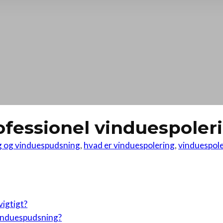
rofessionel vinduespoler
ng og vinduespudsning
,
hvad er vinduespolering
,
vinduespol
vigtigt?
vinduespudsning?