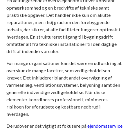
En velfungerende erhvervsejendom kræver konstant
opmærksomhed og en bred vifte af tekniske samt
praktiske opgaver. Det handler ikke kun om akutte
reparationer, men i høj grad om den forebyggende
indsats, der sikrer, at alle faciliteter fungerer optimalt i
hverdagen. En struktureret tilgang til bygningsdrift
omfatter alt fra tekniske installationer til den daglige
drift af indendørs arealer.
For mange organisationer kan det være en udfordring at
overskue de mange facetter, som vedligeholdelsen
kræver. Det inkluderer blandt andet overvågning af
varmeanlæg, ventilationssystemer, belysning samt den
generelle indvendige vedligeholdelse. Når disse
elementer koordineres professionelt, minimeres
risikoen for uforudsete og kostbare nedbrud i
hverdagen.
Derudover er det vigtigt at fokusere på
ejendomsservice
,