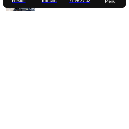
Forside
Kontakt
71 96 39 32
Menu
Rent og sterilt: Det afgørende valg af
professionel sanitet
25. juni 2026, 0 kommentarer,
Blog
Sådan sikrer professionel vedligeholdelse et
sundt arbejdsmiljø
22. juni 2026, 0 kommentarer,
Blog