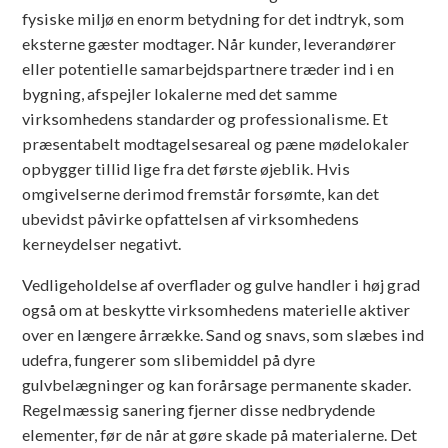
fysiske miljø en enorm betydning for det indtryk, som
eksterne gæster modtager. Når kunder, leverandører
eller potentielle samarbejdspartnere træder ind i en
bygning, afspejler lokalerne med det samme
virksomhedens standarder og professionalisme. Et
præsentabelt modtagelsesareal og pæne mødelokaler
opbygger tillid lige fra det første øjeblik. Hvis
omgivelserne derimod fremstår forsømte, kan det
ubevidst påvirke opfattelsen af virksomhedens
kerneydelser negativt.
Vedligeholdelse af overflader og gulve handler i høj grad
også om at beskytte virksomhedens materielle aktiver
over en længere årrække. Sand og snavs, som slæbes ind
udefra, fungerer som slibemiddel på dyre
gulvbelægninger og kan forårsage permanente skader.
Regelmæssig sanering fjerner disse nedbrydende
elementer, før de når at gøre skade på materialerne. Det