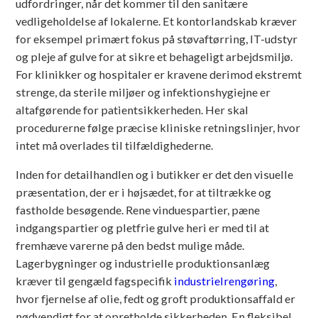
udfordringer, når det kommer til den sanitære
vedligeholdelse af lokalerne. Et kontorlandskab kræver
for eksempel primært fokus på støvaftørring, IT-udstyr
og pleje af gulve for at sikre et behageligt arbejdsmiljø.
For klinikker og hospitaler er kravene derimod ekstremt
strenge, da sterile miljøer og infektionshygiejne er
altafgørende for patientsikkerheden. Her skal
procedurerne følge præcise kliniske retningslinjer, hvor
intet må overlades til tilfældighederne.
Inden for detailhandlen og i butikker er det den visuelle
præsentation, der er i højsædet, for at tiltrække og
fastholde besøgende. Rene vinduespartier, pæne
indgangspartier og pletfrie gulve heri er med til at
fremhæve varerne på den bedst mulige måde.
Lagerbygninger og industrielle produktionsanlæg
kræver til gengæld fagspecifik
industrielrengøring
,
hvor fjernelse af olie, fedt og groft produktionsaffald er
nødvendigt for at opretholde sikkerheden. En fleksibel