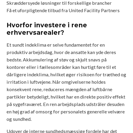
Skræddersyede løsninger til forskellige brancher
Få et uforpligtende tilbud fra United Facility Partners
Hvorfor investere i rene
erhvervsarealer?
Et sundt indeklima er selve fundamentet for en
produktiv arbejdsdag, hvor de ansatte kan yde deres
bedste. Akkumulering af støv og skjult snavs på
kontorer eller i fællesområder kan hurtigt føre til et
dårligere indeklima, hvilket øger risikoen for træthed og
irritation i luftvejene. Når omgivelserne holdes
konsekvent rene, reduceres mængden af luftbårne
partikler betydeligt, hvilket har en direkte positiv effekt
på sygefraværet. En ren arbejdsplads udstråler desuden
en høj grad af omsorg for personalets generelle velvære
og sundhed.
Udover de interne sundhedsmæssige fordele har det