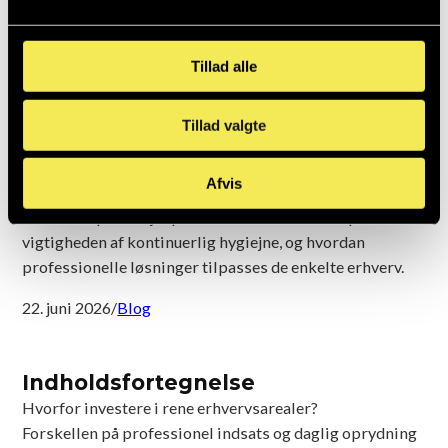
vedligeholdelse et
sundt arbejdsmiljø
Tillad alle
Et rent arbejdsmiljø er afgørende for både
Tillad valgte
medarbejdernes trivsel og virksomhedens overordnede
image. I dette blogindlæg kommer vi nærmere ind på,
Afvis
hvordan den rette
firma rengøring
kan skabe mærkbare
resultater på arbejdspladsen. Vi ser nærmere på
vigtigheden af kontinuerlig hygiejne, og hvordan
professionelle løsninger tilpasses de enkelte erhverv.
22. juni 2026
/
Blog
Indholdsfortegnelse
Hvorfor investere i rene erhvervsarealer?
Forskellen på professionel indsats og daglig oprydning