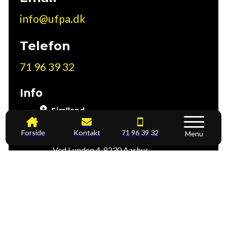
info@ufpa.dk
Telefon
71 96 39 32
Info
Sjælland
Tømrervej 7, 4600 Køge
Forside
Kontakt
71 96 39 32
Menu
Jylland
Ved Lunden 4, 8230 Aarhus
CVR:
41274352
Leverandørinformation
Telefontider