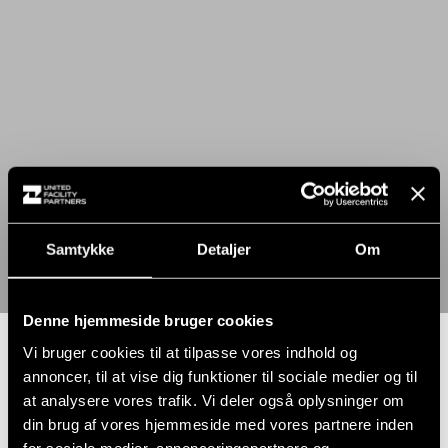
Samtykke
Detaljer
Om
Denne hjemmeside bruger cookies
Vi bruger cookies til at tilpasse vores indhold og
annoncer, til at vise dig funktioner til sociale medier og til
Skab et bedre klima i jeres virksomhed ved hjælp af
at analysere vores trafik. Vi deler også oplysninger om
professionel rengøring
din brug af vores hjemmeside med vores partnere inden
for sociale medier, annonceringspartnere og